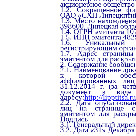
акционерное общество
1.2. Сокращенное фи
ОАО «СХП Липецкптиц
1.3. Место нахождения
398600, Липецкая облас
1.4. ОГРН эмитента 1
1.5. ИНН эмитента 48
1.6. Уникальный 
регистрирующим орган
1.7. Адрес страницы
эмитентом для раскрыт
2. Содержание сообще
2.1. Наименование до
к которой обесп
аффилированных ли
31.12.2014 г. (за чет
документ в виде
адресу:
http://lipptitsa.
2.2. Дата опубликова
лиц на странице с 
эмитентом для раскры
Подпись
3.1. Генеральный дире
3.2. Дата «31» Декабря 