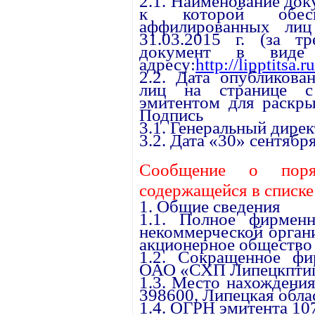
2.1. Наименование до
к которой обесп
аффилированных ли
31.03.2015 г. (за тр
документ в виде
адресу:
http://lipptitsa.
2.2. Дата опубликова
лиц на странице с 
эмитентом для раскры
Подпись
3.1. Генеральный дире
3.2. Дата «30» сентября
Сообщение о поря
содержащейся в списк
1. Общие сведения
1.1. Полное фирменн
некоммерческой орган
акционерное общество
1.2. Сокращенное фи
ОАО «СХП Липецкптиц
1.3. Место нахождения
398600, Липецкая облас
1.4. ОГРН эмитента 1