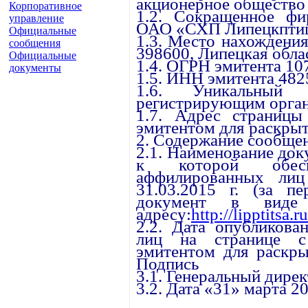
акционерное общество
Корпоративное
1.2. Сокращенное фи
управление
ОАО «СХП Липецкптиц
Официальные
1.3. Место нахождения
сообщения
398600, Липецкая облас
Официальные
1.4. ОГРН эмитента 1
документы
1.5. ИНН эмитента 48
1.6. Уникальный 
регистрирующим орган
1.7. Адрес страницы
эмитентом для раскрыт
2. Содержание сообще
2.1. Наименование до
к которой обесп
аффилированных ли
31.03.2015 г. (за пе
документ в виде
адресу:
http://lipptitsa.
2.2. Дата опубликова
лиц на странице с 
эмитентом для раскры
Подпись
3.1. Генеральный дире
3.2. Дата «31» марта 20