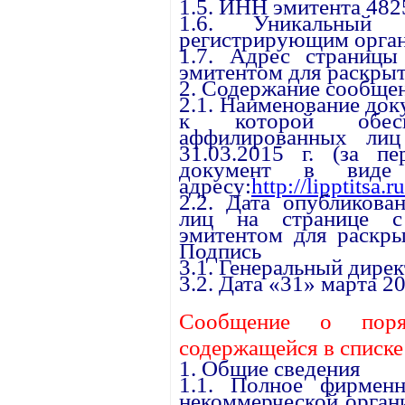
1.5. ИНН эмитента 48
1.6. Уникальный 
регистрирующим орган
1.7. Адрес страницы
эмитентом для раскрыт
2. Содержание сообще
2.1. Наименование до
к которой обесп
аффилированных ли
31.03.2015 г. (за пе
документ в виде
адресу:
http://lipptitsa.
2.2. Дата опубликова
лиц на странице с 
эмитентом для раскры
Подпись
3.1. Генеральный дире
3.2. Дата «31» марта 20
Сообщение о поря
содержащейся в списк
1. Общие сведения
1.1. Полное фирменн
некоммерческой орган