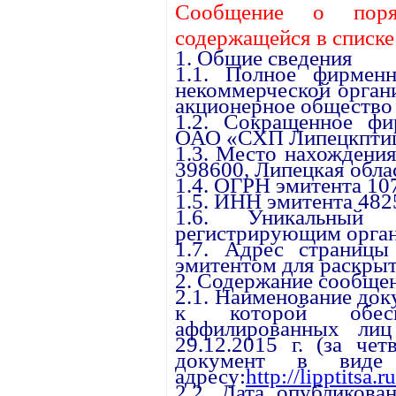
Сообщение о поря
содержащейся в списк
1. Общие сведения
1.1. Полное фирменн
некоммерческой орган
акционерное общество
1.2. Сокращенное фи
ОАО «СХП Липецкптиц
1.3. Место нахождения
398600, Липецкая облас
1.4. ОГРН эмитента 1
1.5. ИНН эмитента 48
1.6. Уникальный 
регистрирующим орган
1.7. Адрес страницы
эмитентом для раскрыт
2. Содержание сообще
2.1. Наименование до
к которой обесп
аффилированных ли
29.12.2015 г. (за чет
документ в виде
адресу:
http://lipptitsa.
2.2. Дата опубликова