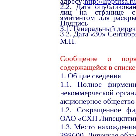
адресу:
http://lipptitsa.
2.2. Дата опубликова
лиц на странице с 
эмитентом для раскры
Подпись
3.1. Генеральный дире
3.2. Дата «30» Сентября
М.П.
Сообщение о поря
содержащейся в списк
1. Общие сведения
1.1. Полное фирменн
некоммерческой орган
акционерное общество
1.2. Сокращенное фи
ОАО «СХП Липецкптиц
1.3. Место нахождения
398600, Липецкая облас