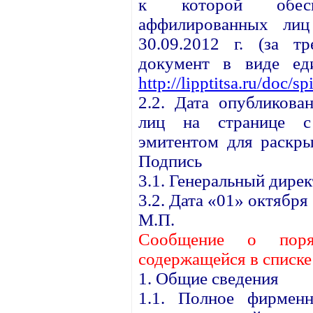
к которой обесп
аффилированных ли
30.09.2012 г. (за тр
документ в виде ед
http://lipptitsa.ru/doc/s
2.2. Дата опубликова
лиц на странице с 
эмитентом для раскры
Подпись
3.1. Генеральный дире
3.2. Дата «01» октября 
М.П.
С
ообщение о поря
содержащейся в списк
1. Общие сведения
1.1. Полное фирменн