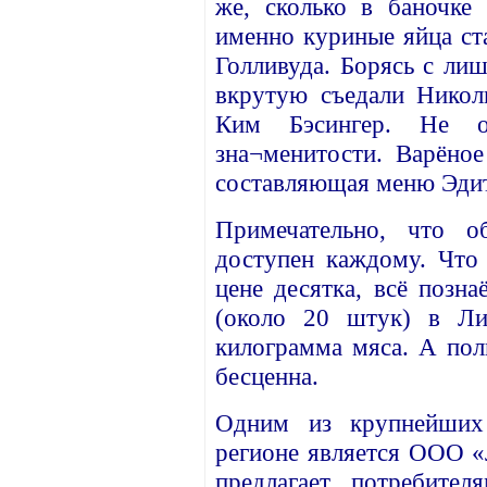
же, сколько в баночке
именно куриные яйца ст
Голливуда. Борясь с ли
вкрутую съедали Никол
Ким Бэсингер. Не 
зна¬менитости. Варёное
составляющая меню Эди
Примечательно, что о
доступен каждому. Что
цене десятка, всё позна
(около 20 штук) в Ли
килограмма мяса. А пол
бесценна.
Одним из крупнейших
регионе является ООО «
предлагает потребите