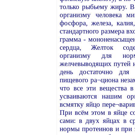
только рыбьему жиру. 
организму человека ми
фосфора, железа, калия
стандартного размера вх
грамма - мононенасыщен
сердца, Желток сод
организму для нор
желчевыводящих путей и
день достаточно для 
пищевого ра¬циона неза
что все эти вещества 
усваиваются нашим ор
всмятку яйцо пере¬варив
При всём этом в яйце с
сами: в двух яйцах в 
нормы протеинов и при э