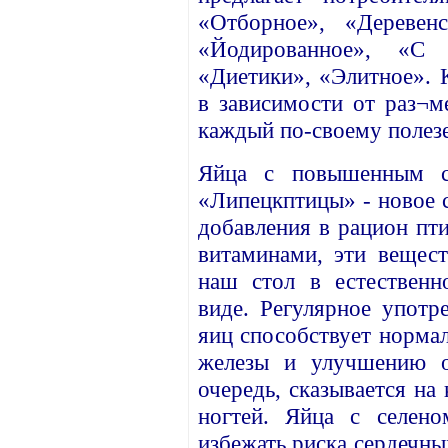
«Отборное», «Деревен
«Йодированное», «С
«Диетики», «Элитное». 
в зависимости от раз¬ме
каждый по-своему полез
Яйца с повышенным с
«Липецкптицы» - новое 
добавления в рацион пт
витаминами, эти вещес
наш стол в естественн
виде. Регулярное упот
яиц способствует норма
железы и улучшению о
очередь, сказывается на
ногтей. Яйца с селен
избежать риска сердечны