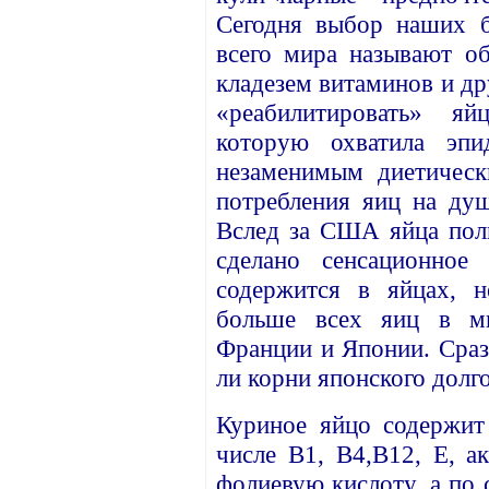
Сегодня выбор наших б
всего мира называют о
кладезем витаминов и д
«реабилитировать» яй
которую охватила эпи
незаменимым диетичес
потребления яиц на душ
Вслед за США яйца пол
сделано сенсационное
содержится в яйцах, н
больше всех яиц в ми
Франции и Японии. Сразу
ли корни японского долг
Куриное яйцо содержит
числе В1, В4,В12, Е, а
фолиевую кислоту, а по