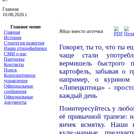
Главная
10.08.2026 г.
Главное меню
Яйцо вместо аптечки
Главная
История
Стратегия развития
Говорят, ты то, что ты е
Наши птицефабрики
СМИ о нас
чаще стали употреб
Партнеры
вермишель быстрого п
Контакты
Поиск
картофель, забывая о 
Корпоративное
например, о курином
управление
Официальные
«Липецкптица» - прост
сообщения
каждый день
Официальные
документы
Поинтересуйтесь у любо
её привычной трапезе: н
яичек всмятку. Наши 
кули¬нарные предпоч